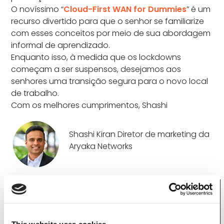
O novíssimo “
Cloud-First WAN for Dummies
” é um
recurso divertido para que o senhor se familiarize
com esses conceitos por meio de sua abordagem
informal de aprendizado.
Enquanto isso, à medida que os lockdowns
começam a ser suspensos, desejamos aos
senhores uma transição segura para o novo local
de trabalho.
Com os melhores cumprimentos, Shashi
Shashi Kiran Diretor de marketing da
Aryaka Networks
O livro Cloud-First WAN for Dummies já está
disponível
Este livro exclusivo de cinco capítulos
oferece um curso intensivo de fácil leitura sobre a
nova tecnologia WAN cloud-first, explicando o