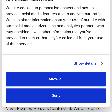
This website uses cookies
impacto da WAN na transformação digital no
We use cookies to personalise content and ads, to
mundo atual.
Download do livro eletrônico >
provide social media features and to analyse our traffic.
We also share information about your use of our site with
Proteja a empresa digital e economize dinheiro
our social media, advertising and analytics partners who
Webinar do dia 11 de junho
O analista sênior do
may combine it with other information that you’ve
Enterprise Strategy Group, Bob Lalibert, e o
provided to them or that they’ve collected from your use
especialista da Aryaka, Paul Liesenberg, discutem
of their services.
as arquiteturas SD-WAN pós-COVID, à medida que
as empresas se concentram em usuários remotos,
segurança e economia de custos.
Reserve seu
lugar >
Show details
Aryaka é declarada líder do setor de SD-WAN
gerenciada pelo Vertical Systems Group
A
Allow all
Aryaka está classificada entre os líderes do setor
com base em sites de SD-WAN gerenciada
Deny
instalados e faturáveis nos EUA em 2019.
A Aryaka foi acompanhada no LEADERBOARD pela
AT&T, Hughes, Verizon, CenturyLink, Windstream e