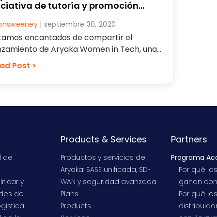
iciativa de tutoría y promoción
ofesional para mujeres
lliansweeney
| septiembre 30, 2020
tamos encantados de compartir el
nzamiento de Aryaka Women in Tech, una
iciativa destinada a empoderar y elevar a
ad Post >
[...]
Products & Services
Partners
l de
Productos y servicios de
Programa Acc
Aryaka: SASE unificada, SD-
Por qué lo
ificar y
WAN y seguridad avanzada
ganan con
edes de
Plans
Por qué lo
ogística
Products
distribuid