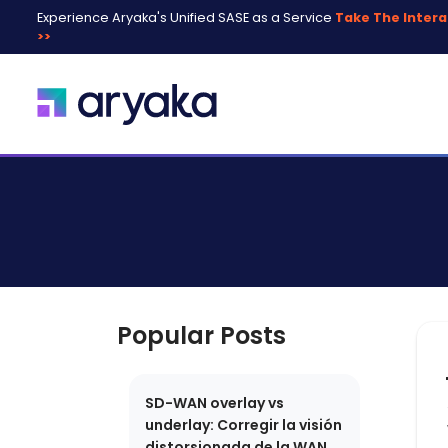
Experience Aryaka's Unified SASE as a Service
Take The Intera
>>
Popular Posts
SD-WAN overlay vs
underlay: Corregir la visión
distorsionada de la WAN