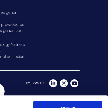
s
ores ganan
s proveedores
os ganan con
ology Partners
o
rtal de socios
FOLLOW US: