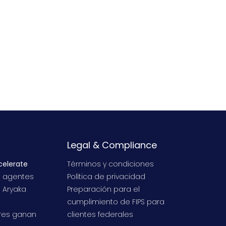
Legal & Compliance
elerate
Términos y condiciones
s agentes
Política de privacidad
 Aryaka
Preparación para el
s
cumplimiento de FIPS para
ores ganan
clientes federales