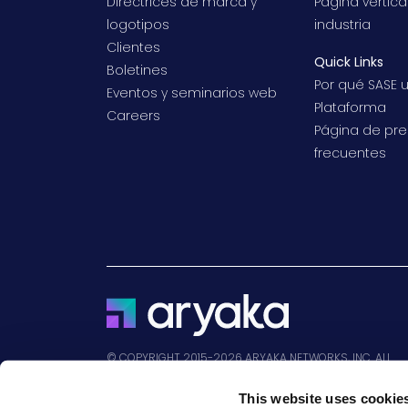
Directrices de marca y
Página vertica
logotipos
industria
Clientes
Quick Links
Boletines
Por qué SASE 
Eventos y seminarios web
Plataforma
Careers
Página de pr
frecuentes
© COPYRIGHT 2015-2026 ARYAKA NETWORKS, INC. ALL
RIGHTS RESERVED.
This website uses cookie