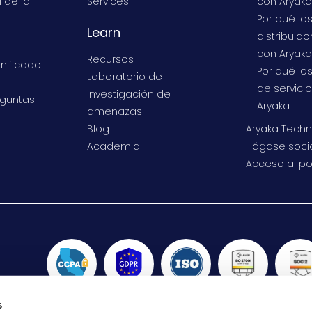
l de la
Services
con Aryaka
Por qué lo
Learn
distribuid
con Aryaka
Recursos
unificado
Por qué lo
Laboratorio de
de servici
investigación de
eguntas
Aryaka
amenazas
Blog
Aryaka Techn
Academia
Hágase soci
Acceso al po
s