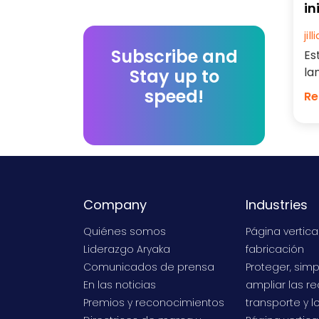
in
pr
ji
Subscribe and
Es
la
Stay up to
in
speed!
Re
las
Company
Industries
Quiénes somos
Página vertica
Liderazgo Aryaka
fabricación
Comunicados de prensa
Proteger, simpl
En las noticias
ampliar las r
Premios y reconocimientos
transporte y l