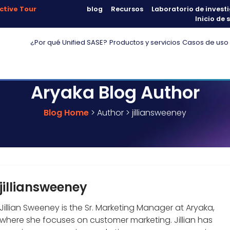
ctive Tour
blog
Recursos
Laboratorio de inves
Inicio de 
¿Por qué Unified SASE?
Productos y servicios
Casos de uso
Aryaka Blog Author
Blog Home
> Author > jilliansweeney
jilliansweeney
Jillian Sweeney is the Sr. Marketing Manager at Aryaka,
where she focuses on customer marketing. Jillian has