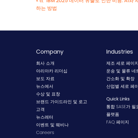
«
IBM 2025 데이터 유출로 인한 비용: AI
하는 방법
Company
Industries
회사 소개
제조 세로 페이
아리아카 리더십
운송 및 물류 네
보도 자료
간소화 및 확장
뉴스에서
산업별 세로 페
수상 및 표창
Quick Links
브랜드 가이드라인 및 로고
통합 SASE가 
고객
플랫폼
뉴스레터
FAQ 페이지
이벤트 및 웨비나
Careers