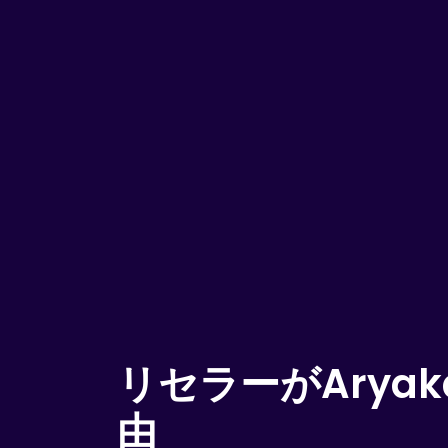
リセラーがArya
由