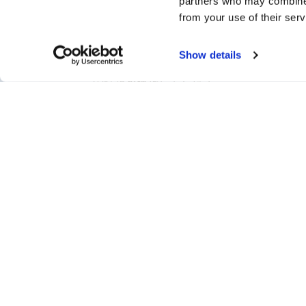
partners who may combine i
始
ポータルにア
from your use of their serv
当社のPRキットを使用し
定を受け、Ar
て、Aryakaパートナーシ
ューションを
Show details
ップを発表し、即座に市場
くだ
の話題を構築してくださ
い。
無制限の