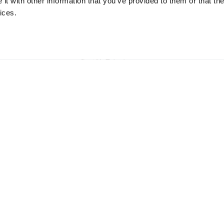
t with other information that you’ve provided to them or that the
クセスして認
CAM、エグゼクティブ・
マーケティン
ices.
yakaのソリ
スポンサー、アカウント・
確保し、ラ
マスターして
マッピング・ツールを使っ
し、需要を促
さい。
て、オーダーメイドの計画
ペーンを準
を立てましょう。
販売速度を体験する準備はできて