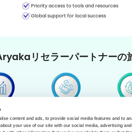
Streamlined deal registration
No certification requirements
Aryakaリセラーパートナーの
s
ise content and ads, to provide social media features and to anal
about your use of our site with our social media, advertising and
と認証
地図と計画
パイプライ