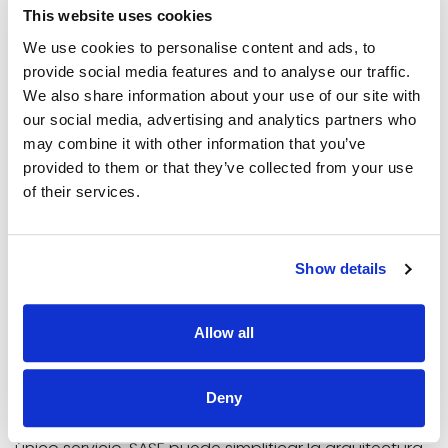
This website uses cookies
integra múltiples funciones de seguridad, como VPN,
cortafuegos y protección frente a amenazas, en un
We use cookies to personalise content and ads, to
único servicio basado en la nube.
provide social media features and to analyse our traffic.
Está diseñado para responder a las cambiantes
We also share information about your use of our site with
necesidades de seguridad de las organizaciones, en
our social media, advertising and analytics partners who
particular las que dependen cada vez más de las
may combine it with other information that you’ve
tecnologías móviles y en la nube.
provided to them or that they’ve collected from your use
SASE tiene el potencial de transformar el mercado de
of their services.
la seguridad empresarial al proporcionar un enfoque
más completo y flexible de la seguridad en
comparación con las soluciones de seguridad
Show details
tradicionales.
Soluciones SASE
puede ofrecer las
siguientes ventajas:
Allow all
Arquitectura de seguridad
simplificada
Deny
Al integrar múltiples funciones de seguridad en un