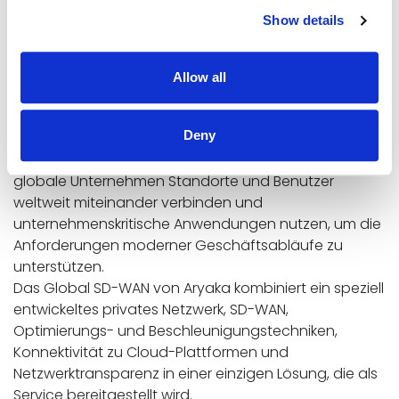
darunter Finanzdienstleistungen, Gesundheitswesen,
Show details
die Bundesregierung, Energie, Telekommunikation und
Einzelhandel.
Er hat einen Bachelor-Abschluss in Software
Allow all
Engineering von der Armenian State Engineering
University und einen MBA-Abschluss von der British-
Deny
Armenian School of International Business.
Über
Aryaka
Aryaka verändert die Art und Weise, wie
globale Unternehmen Standorte und Benutzer
weltweit miteinander verbinden und
unternehmenskritische Anwendungen nutzen, um die
Anforderungen moderner Geschäftsabläufe zu
unterstützen.
Das Global SD-WAN von Aryaka kombiniert ein speziell
entwickeltes privates Netzwerk, SD-WAN,
Optimierungs- und Beschleunigungstechniken,
Konnektivität zu Cloud-Plattformen und
Netzwerktransparenz in einer einzigen Lösung, die als
Service bereitgestellt wird.