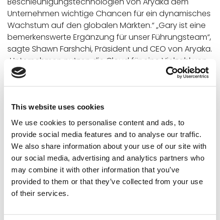
Beschleunigungstechnologien von Aryaka dem
Unternehmen wichtige Chancen für ein dynamisches
Wachstum auf den globalen Märkten.“ „Gary ist eine
bemerkenswerte Ergänzung für unser Führungsteam“,
sagte Shawn Farshchi, Präsident und CEO von Aryaka.
„Unternehmen nutzen die Cloud für eine Vielzahl von
Anwendungen und erkennen nun auch den Wert von
Cloud-basierten WANs zur Unterstützung und
Beschleunigung dieser Anwendungen auf globaler
Ebene. Aryaka hat diese Branche bereits 2009 ins
This website uses cookies
Leben gerufen und ist eindeutig ein Marktführer im
We use cookies to personalise content and ads, to
Bereich softwaredefiniertes WAN. Garys Erfolgsbilanz
provide social media features and to analyse our traffic.
bei der Zusammenarbeit mit Branchenführern ist
We also share information about your use of our site with
außergewöhnlich, und sein Wissen wird entscheidend
our social media, advertising and analytics partners who
sein, wenn wir unsere Bemühungen auf neue Märkte
may combine it with other information that you’ve
ausweiten.“
provided to them or that they’ve collected from your use
Sevounts kennt sich mit allen Aspekten von SaaS, IT-
of their services.
Infrastruktur, IT-Sicherheit und Marketing aus.
Er hat Erfahrung mit den größten vertikalen Märkten,